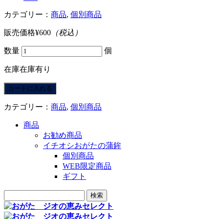
カテゴリー：
商品
,
個別商品
販売価格
¥600
（税込）
数量
個
在庫
在庫有り
カテゴリー：
商品
,
個別商品
商品
お勧め商品
イチオシおがたの蒲鉾
個別商品
WEB限定商品
ギフト
検
索: