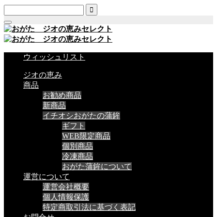

ウィッシュリスト
ジオの恵み
商品
お勧め商品
新商品
イチオシおがたの蒲鉾
ギフト
WEB限定商品
個別商品
冷凍商品
おがた蒲鉾について
運営について
運営会社概要
個人情報保護
特定商取引法に基づく表記