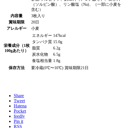
（ソルビン酸）、リン酸塩（Na)、（一部に小麦を
含む）
内容量
3枚入り
賞味期限
20日
アレルギー
小麦
エネルギー
147kcal
タンパク質
15.0g
栄養成分（1枚
脂質
6.2g
100gあたり）
炭水化物
6.5g
食塩相当量
1.8g
保存方法
要冷蔵(0℃〜10℃) 賞味期限21日
Share
Tweet
Hatena
Pocket
feedly
Pin it
RSS