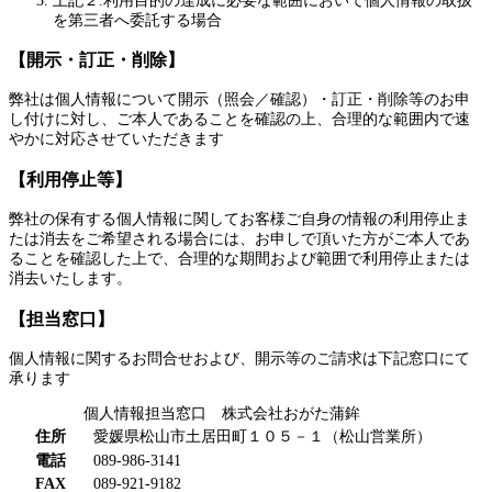
上記２.利用目的の達成に必要な範囲において個人情報の取扱
を第三者へ委託する場合
【開示・訂正・削除】
弊社は個人情報について開示（照会／確認）・訂正・削除等のお申
し付けに対し、ご本人であることを確認の上、合理的な範囲内で速
やかに対応させていただきます
【利用停止等】
弊社の保有する個人情報に関してお客様ご自身の情報の利用停止ま
たは消去をご希望される場合には、お申しで頂いた方がご本人であ
ることを確認した上で、合理的な期間および範囲で利用停止または
消去いたします。
【担当窓口】
個人情報に関するお問合せおよび、開示等のご請求は下記窓口にて
承ります
個人情報担当窓口 株式会社おがた蒲鉾
住所
愛媛県松山市土居田町１０５－１（松山営業所）
電話
089-986-3141
FAX
089-921-9182