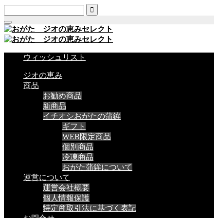

ウィッシュリスト
ジオの恵み
商品
お勧め商品
新商品
イチオシおがたの蒲鉾
ギフト
WEB限定商品
個別商品
冷凍商品
おがた蒲鉾について
運営について
運営会社概要
個人情報保護
特定商取引法に基づく表記