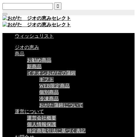

ウィッシュリスト
ジオの恵み
商品
お勧め商品
新商品
イチオシおがたの蒲鉾
ギフト
WEB限定商品
個別商品
冷凍商品
おがた蒲鉾について
運営について
運営会社概要
個人情報保護
特定商取引法に基づく表記